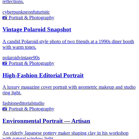
reflections.
cyberpunk
neon
futuristic
📸
Portrait & Photography
Vintage Polaroid Snapshot
A candid Polaroid-style photo of two friends at a 1990s diner booth
with warm tones.
polaroid
vintage
90s
📸
Portrait & Photography
High-Fashion Editorial Portrait
A luxury magazine cover portrait with geometric makeup and studio
ring light.
fashion
editorial
studio
📸
Portrait & Photography
Environmental Portrait — Artisan
An elderly Japanese pottery maker shaping clay in his workshop
with natural window light.