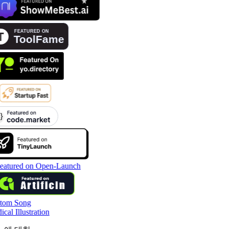
tom Song
cal Illustration