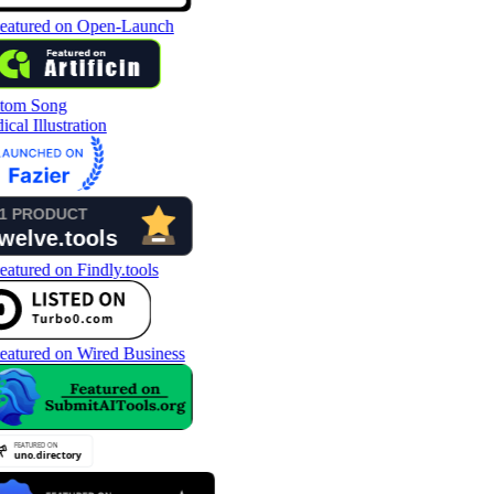
tom Song
cal Illustration