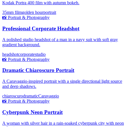
Kodak Portra 400 film with autumn bokeh.
35mm film
golden hour
portrait
📸
Portrait & Photography
Professional Corporate Headshot
A polished studio headshot of a man in a navy suit with soft gray
gradient background.
headshot
corporate
studio
📸
Portrait & Photography
Dramatic Chiaroscuro Portrait
A Caravaggio-inspired portrait with a single directional light source
and deep shadows.
chiaroscuro
dramatic
Caravaggio
📸
Portrait & Photography
Cyberpunk Neon Portrait
A woman with silver hair in a rain-soaked cyberpunk city with neon