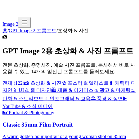
Image 2
홈
/
GPT Image 2 프롬프트
/
초상화 & 사진
📸
GPT Image 2용 초상화 & 사진 프롬프트
전문 초상화, 증명사진, 예술 사진 프롬프트.
복사해서 바로 사
용할 수 있는 14개의 엄선된 프롬프트를 둘러보세요.
전체
(
122
)
📸
초상화 & 사진
🎨
포스터 & 일러스트
🧍
캐릭터 디
자인
📱
UI & 웹 디자인
🛍️
제품 & 이커머스
📣
광고 & 마케팅
📖
만화 & 스토리보드
📊
인포그래픽 & 교육
🌄
풍경 & 장면
▶️
YouTube & 소셜 미디어
📸
Portrait & Photography
Classic 35mm Film Portrait
A warm golden-hour portrait of a young woman shot on 35mm