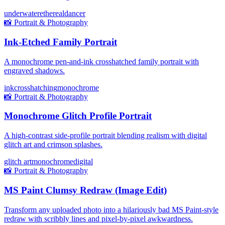
underwater
ethereal
dancer
📸
Portrait & Photography
Ink-Etched Family Portrait
A monochrome pen-and-ink crosshatched family portrait with
engraved shadows.
ink
crosshatching
monochrome
📸
Portrait & Photography
Monochrome Glitch Profile Portrait
A high-contrast side-profile portrait blending realism with digital
glitch art and crimson splashes.
glitch art
monochrome
digital
📸
Portrait & Photography
MS Paint Clumsy Redraw (Image Edit)
Transform any uploaded photo into a hilariously bad MS Paint-style
redraw with scribbly lines and pixel-by-pixel awkwardness.