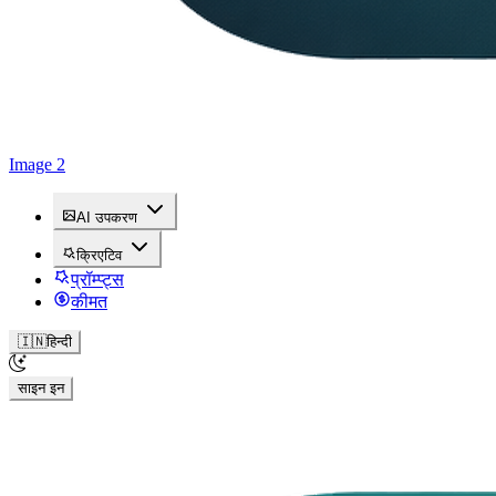
Image 2
AI उपकरण
क्रिएटिव
प्रॉम्प्ट्स
कीमत
🇮🇳
हिन्दी
साइन इन