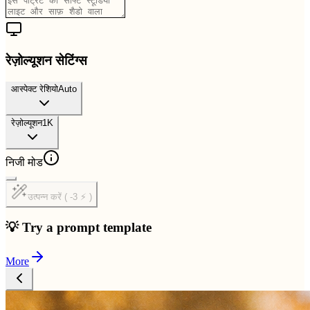
रेज़ोल्यूशन सेटिंग्स
आस्पेक्ट रेशियो
Auto
रेज़ोल्यूशन
1K
निजी मोड
उत्पन्न करें ( -3 ⚡ )
💡 Try a prompt template
More